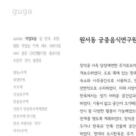
update
작업모음
집
한옥
호텔
병원
작업실
가게
제주
숙박시설
mini
공공
근린생활시설
종교시설
수상작
전시
동영상
필동y주택
희성만재
호호재
산남동주택
한솔동주택
진관사 한문화국제체험관
한옥카페 만나밀
한옥 파빌리온 '짓다'
파주b주택