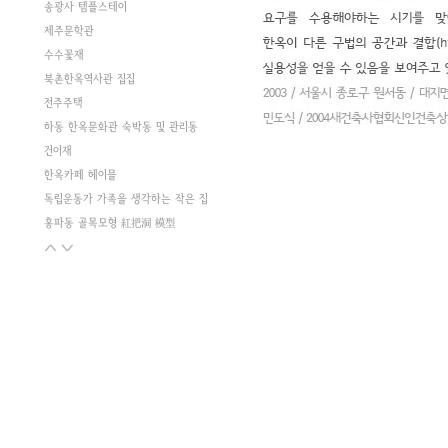
송광사 템플스테이
제주문학관
수수꽃재
북촌한옥역사관 집집
전주주택
하동 한옥문화관 숙박동 및 관리동
건이재
한옥카페 헤이믈
독립운동가 가족을 생각하는 작은 집
홍파동 골목모형 紅把洞 模型
두 동네의 기억과 기록
옥암동주택
체부동c한옥
리틀 마로니에
돈의동 새뜰마을 주민공동이용시설
파주k주택
난호재
소연재
퇴촌주택