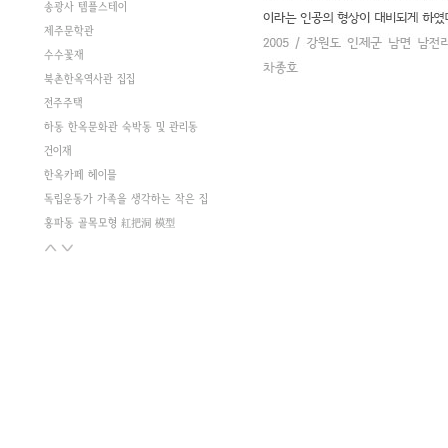
송광사 템플스테이
제주문학관
수수꽃재
북촌한옥역사관 집집
전주주택
하동 한옥문화관 숙박동 및 관리동
건이재
한옥카페 헤이믈
독립운동가 가족을 생각하는 작은 집
홍파동 골목모형 紅把洞 模型
두 동네의 기억과 기록
옥암동주택
체부동c한옥
리틀 마로니에
돈의동 새뜰마을 주민공동이용시설
파주k주택
난호재
소연재
퇴촌주택