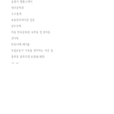
송광사 템플스테이
제주문학관
수수꽃재
북촌한옥역사관 집집
전주주택
하동 한옥문화관 숙박동 및 관리동
건이재
한옥카페 헤이믈
독립운동가 가족을 생각하는 작은 집
홍파동 골목모형 紅把洞 模型
두 동네의 기억과 기록
옥암동주택
체부동c한옥
리틀 마로니에
돈의동 새뜰마을 주민공동이용시설
파주k주택
난호재
소연재
퇴촌주택