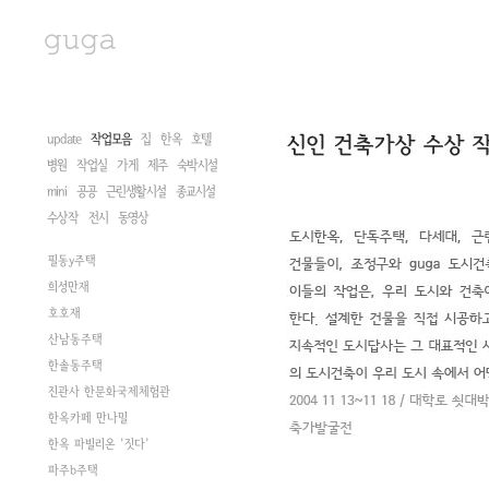
update
작업모음
집
한옥
호텔
병원
작업실
가게
제주
숙박시설
mini
공공
근린생활시설
종교시설
수상작
전시
동영상
필동y주택
희성만재
호호재
산남동주택
한솔동주택
진관사 한문화국제체험관
한옥카페 만나밀
한옥 파빌리온 '짓다'
파주b주택