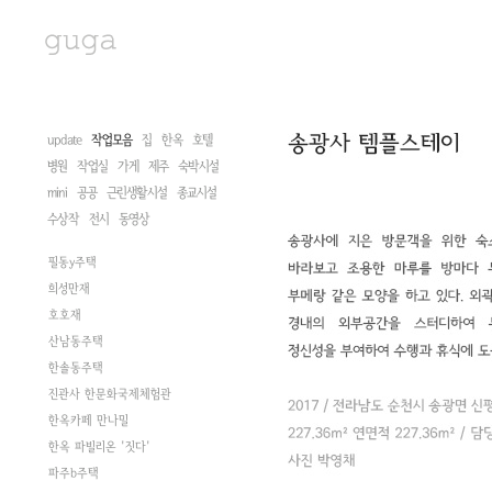
update
작업모음
집
한옥
호텔
병원
작업실
가게
제주
숙박시설
mini
공공
근린생활시설
종교시설
수상작
전시
동영상
필동y주택
희성만재
호호재
산남동주택
한솔동주택
진관사 한문화국제체험관
한옥카페 만나밀
한옥 파빌리온 '짓다'
파주b주택