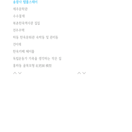
송광사 템플스테이
제주문학관
수수꽃재
북촌한옥역사관 집집
전주주택
하동 한옥문화관 숙박동 및 관리동
건이재
한옥카페 헤이믈
독립운동가 가족을 생각하는 작은 집
홍파동 골목모형 紅把洞 模型
두 동네의 기억과 기록
옥암동주택
체부동c한옥
리틀 마로니에
돈의동 새뜰마을 주민공동이용시설
파주k주택
난호재
소연재
퇴촌주택