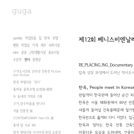
update
작업모음
집
한옥
호텔
병원
작업실
가게
제주
숙박시설
mini
공공
근린생활시설
종교시설
수상작
전시
동영상
구가도시건축 25주년 건축전 fiction
non fiction
한옥 파빌리온 '짓다'
홍파동 골목모형 紅把洞 模型
두 동네의 기억과 기록
구가,장수마을을 만나다
서울 진풍경 展
CONTEMPORARY Han-Ok 展
홍대 앞 서교 365
한국 현대건축 아시아전,한일 교류전